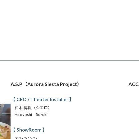
A.S.P（Aurora Siesta Project）
ACC
【 CEO / Theater Installer 】
鈴木 博賀（シエロ）
Hiroyoshi Suzuki
【 ShowRoom 】
〒470-1207