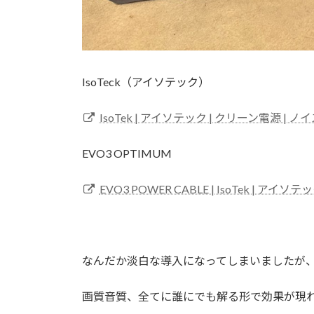
IsoTeck（アイソテック）
IsoTek | アイソテック | クリーン電源 | 
EVO3 OPTIMUM
EVO3 POWER CABLE | ​IsoTek | ア
なんだか淡白な導入になってしまいましたが
画質音質、全てに誰にでも解る形で効果が現