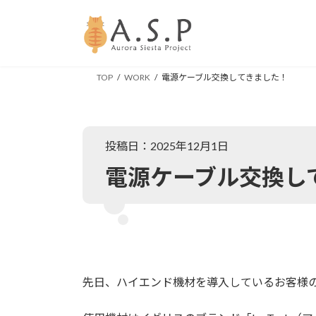
コ
ナ
ン
ビ
テ
ゲ
ン
ー
ツ
シ
TOP
WORK
電源ケーブル交換してきました！
へ
ョ
ス
ン
キ
に
ッ
移
投稿日：2025年12月1日
プ
動
電源ケーブル交換し
先日、ハイエンド機材を導入しているお客様