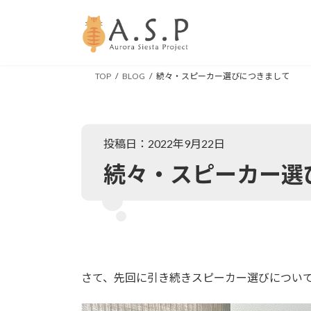
コ
ナ
ン
ビ
テ
ゲ
ン
ー
ツ
シ
TOP
BLOG
続々・スピーカー選びにつきまして
へ
ョ
ス
ン
キ
に
ッ
移
投稿日：2022年9月22日
プ
動
続々・スピーカー選
さて、先回に引き続きスピーカー選びについ